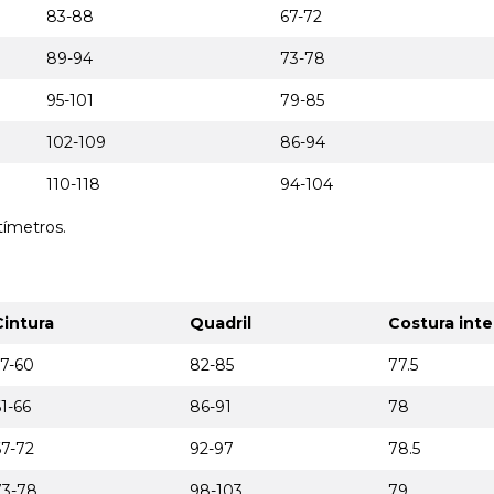
83-88
67-72
89-94
73-78
95-101
79-85
102-109
86-94
110-118
94-104
tímetros.
Cintura
Quadril
Costura inte
57-60
82-85
77.5
1-66
86-91
78
67-72
92-97
78.5
73-78
98-103
79