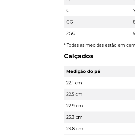
G
GG
2GG
* Todas as medidas estão em cen
Calçados
Medição do pé
22.1 cm
22.5 cm
22.9 cm
23.3 cm
23.8 cm