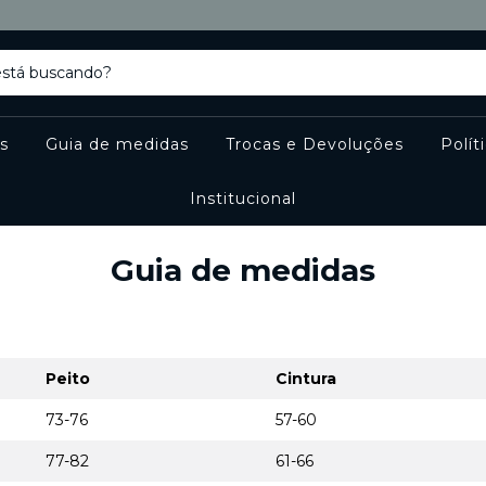
s
Guia de medidas
Trocas e Devoluções
Polít
Institucional
Guia de medidas
Peito
Cintura
73-76
57-60
77-82
61-66