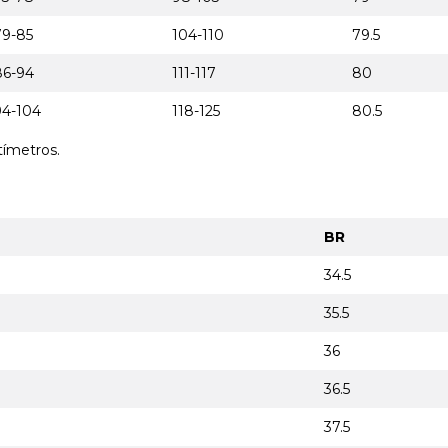
79-85
104-110
79.5
86-94
111-117
80
94-104
118-125
80.5
tímetros.
BR
34.5
35.5
36
36.5
37.5