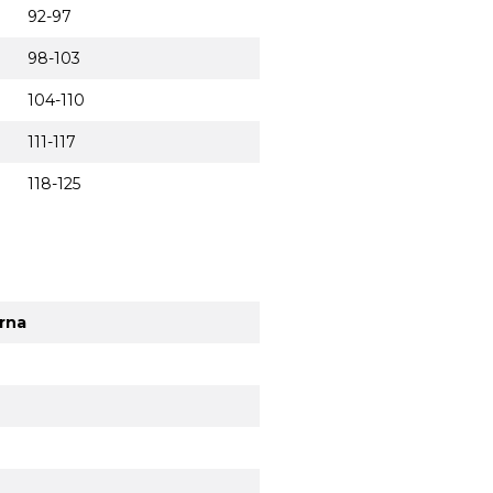
92-97
98-103
104-110
111-117
118-125
rna