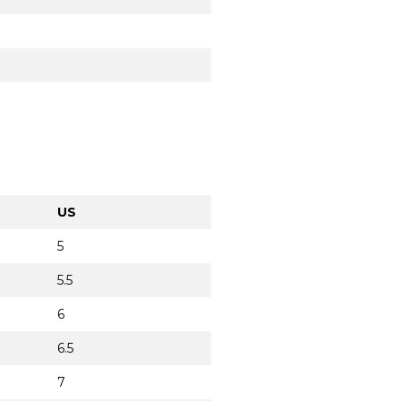
US
5
5.5
6
6.5
7