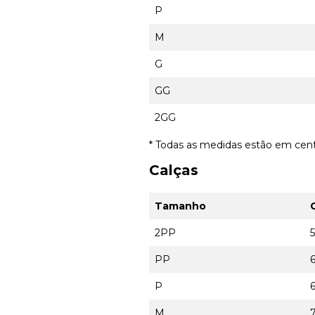
P
M
G
GG
2GG
* Todas as medidas estão em cen
Calças
Tamanho
2PP
PP
6
P
M