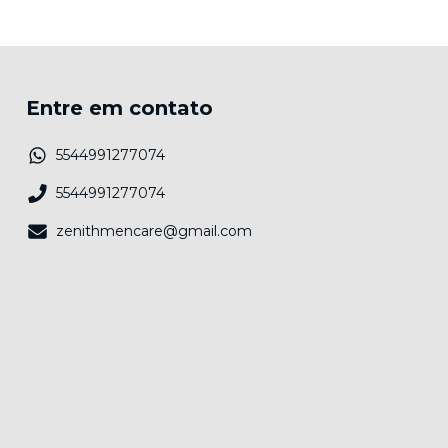
Entre em contato
5544991277074
5544991277074
zenithmencare@gmail.com