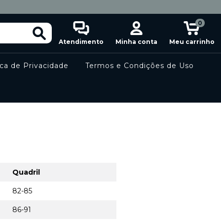
0
Atendimento
Minha conta
Meu carrinho
ica de Privacidade
Termos e Condições de Uso
Quadril
82-85
86-91